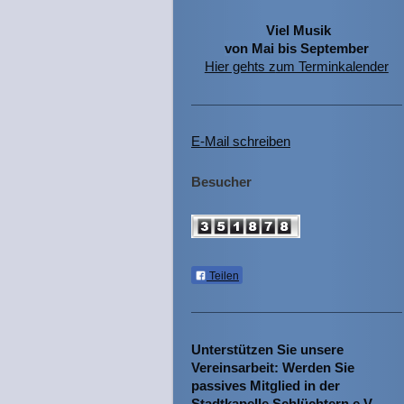
Viel Musik
von Mai bis September
Hier gehts z
um Terminkalender
E-Mail schreiben
Besucher
Teilen
Unterstützen Sie unsere
Vereinsarbeit: Werden Sie
passives Mitglied in der
Stadtkapelle Schlüchtern e.V.