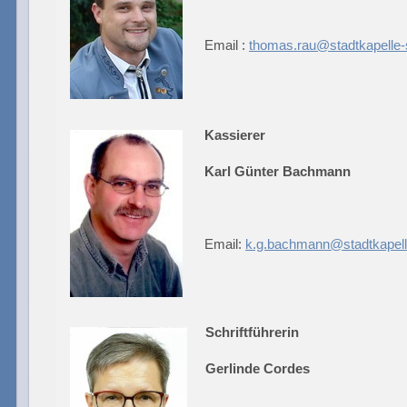
Email :
thomas.rau@stadtkapelle-
Kassierer
Karl Günter Bachmann
Email:
k.g.bachmann@stadtkapell
Schriftführerin
Gerlinde Cordes